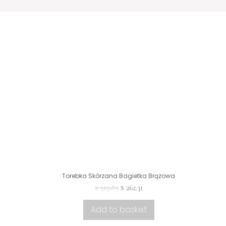
Torebka Skórzana Bagietka Brązowa
Preview
Regularna cena
Cena rabatowa
$ 319.89
$ 262.31
Add to basket