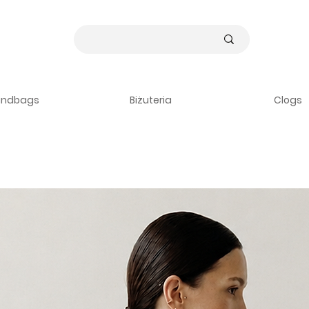
andbags
Biżuteria
Clogs