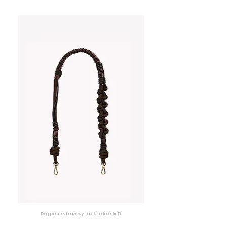
Długi pleciony brązowy pasek do torebki "15"