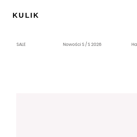
KULIK
SALE
Nowości S / S 2026
H