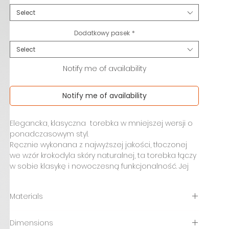
Select
Dodatkowy pasek
*
Select
Notify me of availability
Notify me of availability
Elegancka, klasyczna torebka w mniejszej wersji o
ponadczasowym styl.
Ręcznie wykonana z najwyższej jakości, tłoczonej
we wzór krokodyla skóry naturalnej, ta torebka łączy
w sobie klasykę i nowoczesną funkcjonalność. Jej
minimalistyczna forma sprawia, że pasuje zarówno
do codziennych stylizacji, jak i wyjątkowych okazji.
Materials
Model wyposażony jest w klapę zapinaną na dwa
ukryte magnesy oraz dodatkowy suwak, który
Do wykonania tej torebki Kulik została użyta
gwarantuje bezpieczeństwo przechowywanych
Dimensions
najwyższej jakości naturalna skóra licowa tłoczona