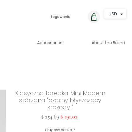
USD
Logowanie
Accessories
About the Brand
Klasyczna torebka Mini Modern
skórzana "czarny błyszczący
krokodyl"
Regularna
Cena
$ 254.69
$ 191.02
cena
Rabatowa
długość paska
*