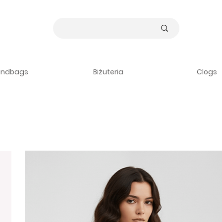
andbags
Biżuteria
Clogs