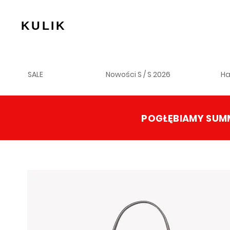
KULIK
SALE
Nowości S / S 2026
H
POGŁĘBIAMY SUMM